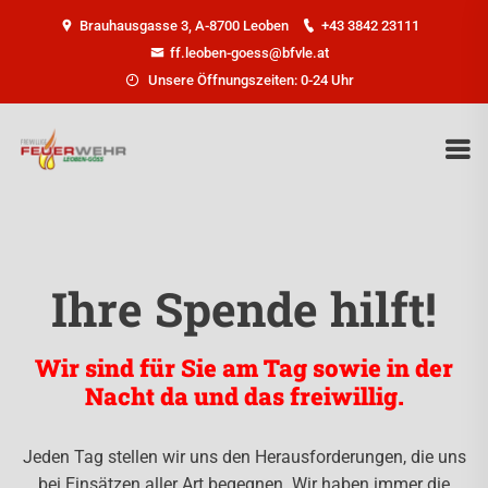
Brauhausgasse 3, A-8700 Leoben
+43 3842 23111
ff.leoben-goess@bfvle.at
Unsere Öffnungszeiten: 0-24 Uhr
Ihre Spende hilft!
Wir sind für Sie am Tag sowie in der
Nacht da und das freiwillig.
Jeden Tag stellen wir uns den Herausforderungen, die uns
bei Einsätzen aller Art begegnen. Wir haben immer die