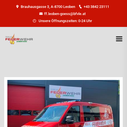
Brauhausgasse 3, A-8700 Leoben
+43 3842 23111
ff.leoben-goess@bfvle.at
Unsere Öffnungszeiten: 0-24 Uhr