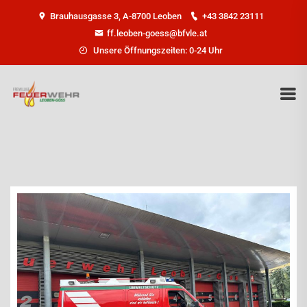
Brauhausgasse 3, A-8700 Leoben
+43 3842 23111
ff.leoben-goess@bfvle.at
Unsere Öffnungszeiten: 0-24 Uhr