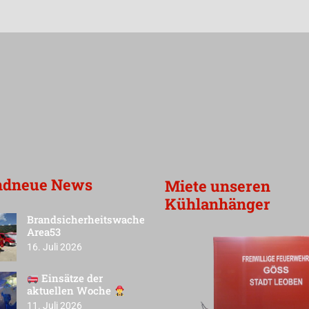
ndneue News
Miete unseren
Kühlanhänger
Brandsicherheitswache
Area53
16. Juli 2026
Einsätze der
aktuellen Woche
11. Juli 2026