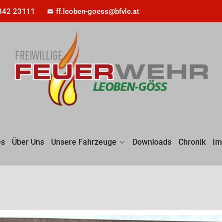
842 23111
ff.leoben-goess@bfvle.at
es
Über Uns
Unsere Fahrzeuge
Downloads
Chronik
Im