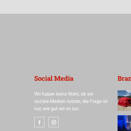
Social Media
Bra
Wir haben keine Wahl, ob wir
soziale Medien nutzen, die Frage ist
nur, wie gut wir es tun.