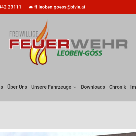
842 23111
ff.leoben-goess@bfvle.at
es
Über Uns
Unsere Fahrzeuge
Downloads
Chronik
Im