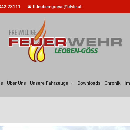
842 23111
ff.leoben-goess@bfvle.at
es
Über Uns
Unsere Fahrzeuge
Downloads
Chronik
Im