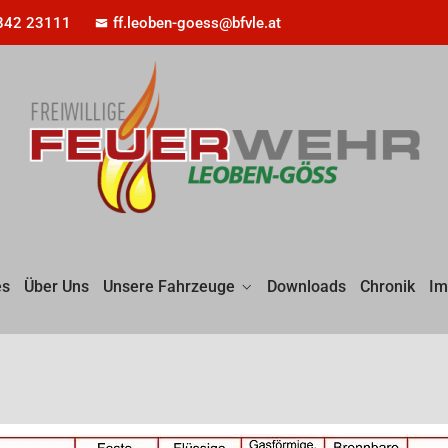
842 23111
ff.leoben-goess@bfvle.at
es
Über Uns
Unsere Fahrzeuge
Downloads
Chronik
Im