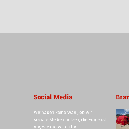
Social Media
Bra
Wir haben keine Wahl, ob wir
soziale Medien nutzen, die Frage ist
nur, wie gut wir es tun.