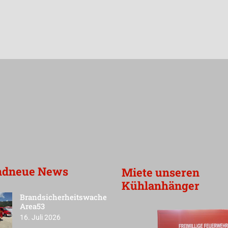
ndneue News
Miete unseren
Kühlanhänger
Brandsicherheitswache
Area53
16. Juli 2026