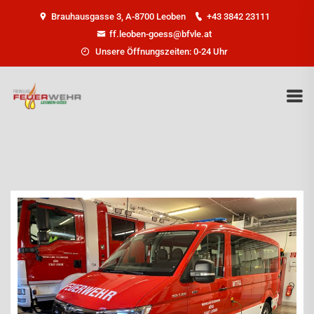
Brauhausgasse 3, A-8700 Leoben
+43 3842 23111
ff.leoben-goess@bfvle.at
Unsere Öffnungszeiten: 0-24 Uhr