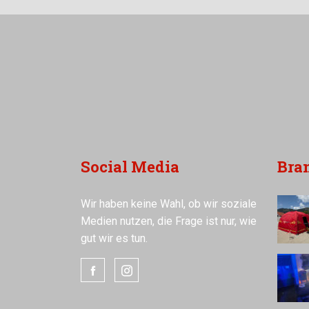
Social Media
Bra
Wir haben keine Wahl, ob wir soziale
Medien nutzen, die Frage ist nur, wie
gut wir es tun.