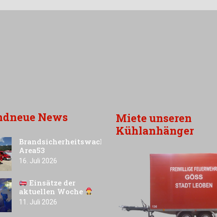
ndneue News
Miete unseren
Kühlanhänger
Brandsicherheitswache
Area53
16. Juli 2026
Einsätze der
aktuellen Woche
11. Juli 2026