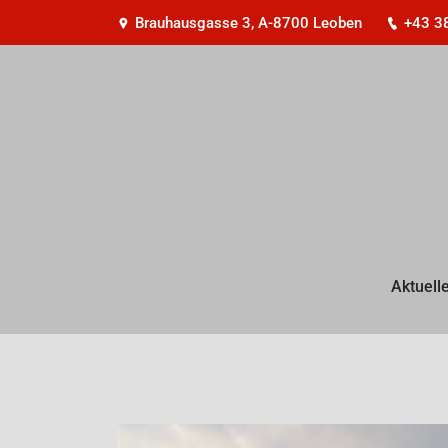
Brauhausgasse 3, A-8700 Leoben
+43 3
Aktuell