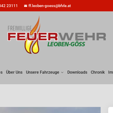
842 23111
ff.leoben-goess@bfvle.at
es
Über Uns
Unsere Fahrzeuge
Downloads
Chronik
Im