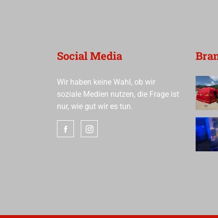
Social Media
Bra
Wir haben keine Wahl, ob wir
soziale Medien nutzen, die Frage ist
nur, wie gut wir es tun.