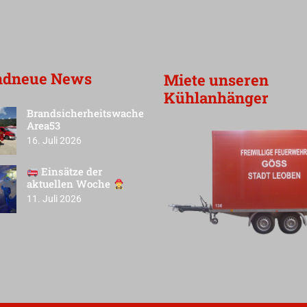
ndneue News
Miete unseren
Kühlanhänger
Brandsicherheitswache
Area53
16. Juli 2026
Einsätze der
aktuellen Woche
11. Juli 2026