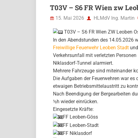
T03V – S6 FR Wien zw Leob
15. Mai 2026
HLMdV Ing. Martin
T03V – S6 FR Wien ZW Leoben Ost
In den Abendstunden des 14.05.2026 wu
Freiwillige Feuerwehr Leoben Stadt
un
Verkehrsunfall mit verletzten Persone
Niklasdorf-Tunnel alarmiert.
Mehrere Fahrzeuge sind miteinander koll
Die Aufgaben der Feuerwehren war es di
etwaigen Betriebsmittelaustritt zu kont
Nach Beendigung der Bergearbeiten du
½h wieder einrücken.
Eingesetzte Kräfte:
FF Leoben-Göss
FF Leoben-Stadt
FF Niklasdorf