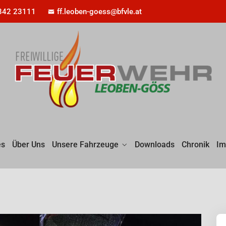
842 23111
ff.leoben-goess@bfvle.at
es
Über Uns
Unsere Fahrzeuge
Downloads
Chronik
Im