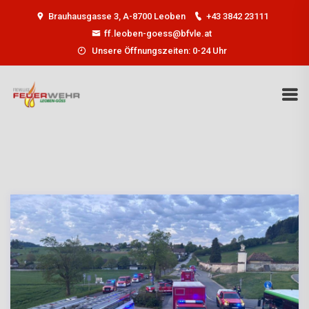
Brauhausgasse 3, A-8700 Leoben
+43 3842 23111
ff.leoben-goess@bfvle.at
Unsere Öffnungszeiten: 0-24 Uhr